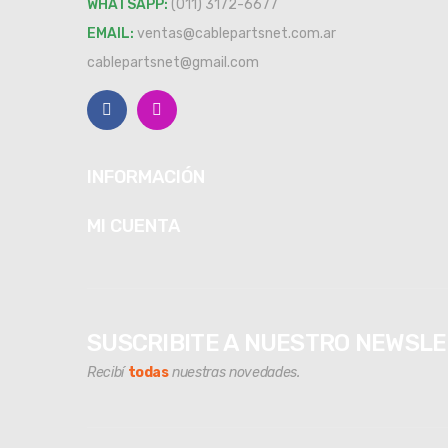
WHATSAPP:
(011) 3172-6677
EMAIL:
ventas@cablepartsnet.com.ar
cablepartsnet@gmail.com
INFORMACIÓN
MI CUENTA
SUSCRIBITE A NUESTRO NEWSL
Recibí
todas
nuestras novedades.