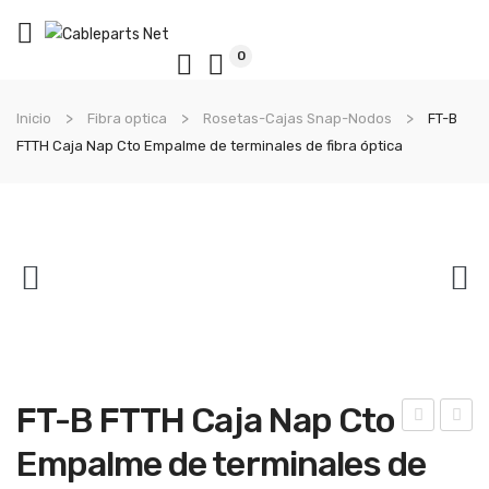
0
Inicio
Fibra optica
Rosetas-Cajas Snap-Nodos
FT-B
FTTH Caja Nap Cto Empalme de terminales de fibra óptica
FT-B FTTH Caja Nap Cto
RG
INI
Empalme de terminales de
E
Nod