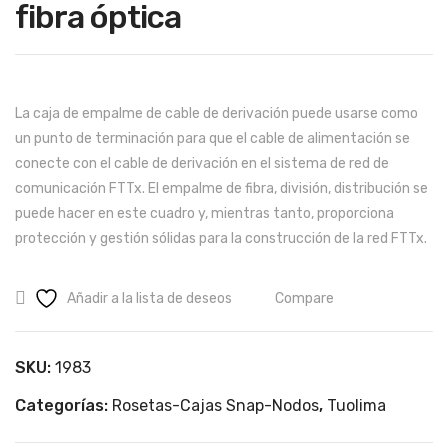
fibra óptica
59
o
67
RE
%
CE
PT
La caja de empalme de cable de derivación puede usarse como
OR
un punto de terminación para que el cable de alimentación se
ÓP
conecte con el cable de derivación en el sistema de red de
TIC
comunicación FTTx. El empalme de fibra, división, distribución se
O
puede hacer en este cuadro y, mientras tanto, proporciona
protección y gestión sólidas para la construcción de la red FTTx.
AT-
24
Añadir a la lista de deseos
Compare
SKU:
1983
Categorías:
Rosetas-Cajas Snap-Nodos
,
Tuolima