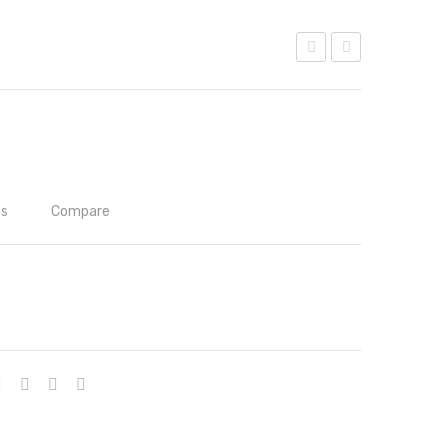
éns
et
ula
Pre
TU
f
Al-
Ac
os
Compare