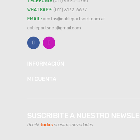
TELEFONO:
(011) 4394-4750
WHATSAPP:
(011) 3172-6677
EMAIL:
ventas@cablepartsnet.com.ar
cablepartsnet@gmail.com
INFORMACIÓN
MI CUENTA
SUSCRIBITE A NUESTRO NEWSL
Recibí
todas
nuestras novedades.