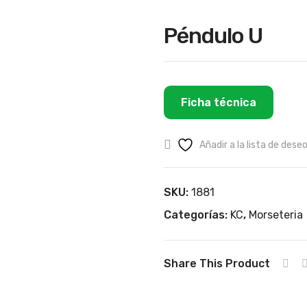
Péndulo U
Ficha técnica
Añadir a la lista de dese
SKU:
1881
Categorías:
KC
,
Morseteria
Share This Product