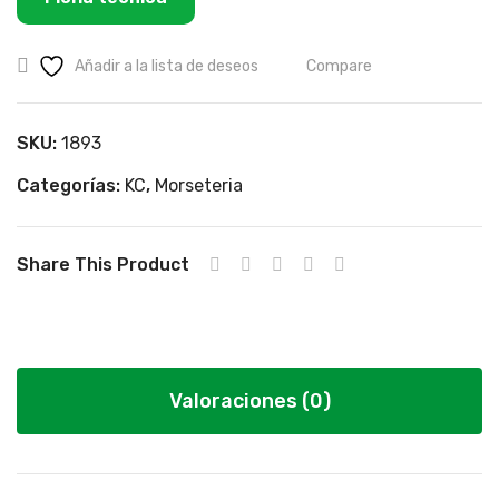
Diel
e
éctr
Lon
Añadir a la lista de deseos
Compare
ico
g
Tub
SKU:
1893
e P/
Cto
Categorías:
KC
,
Morseteria
Nap
Caj
Share This Product
a
Em
pal
me
Valoraciones (0)