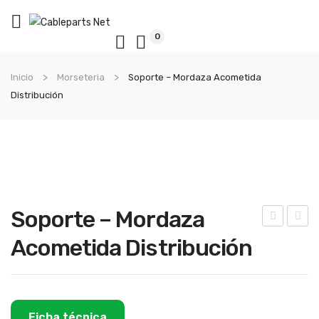
0
Inicio
Morseteria
Soporte – Mordaza Acometida
Distribución
Soporte – Mordaza
usp
ubo
Acometida Distribución
ensi
De
ón
Tra
Rac
nsp
k
ort
Ficha técnica