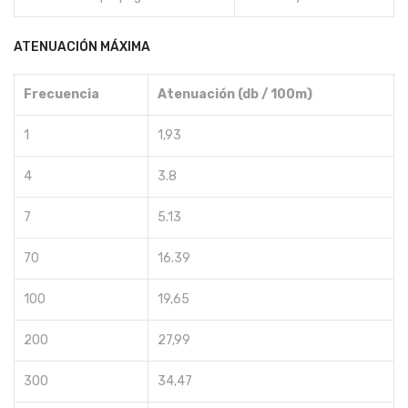
ATENUACIÓN MÁXIMA
Frecuencia
Atenuación (db / 100m)
1
1,93
4
3.8
7
5.13
70
16.39
100
19,65
200
27,99
300
34,47