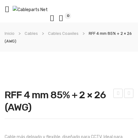
0
Inicio
Cables
Cables Coaxiles
RFF 4 mm 85% + 2 × 26
(AWG)
RFF 4 mm 85% + 2 × 26
FA
RG
(AWG)
59
E 11
85
TS
%
+ P
Cable más delgado y flexible, diseñado para CCTV. Ideal para